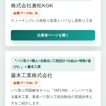
株式会社兼松KGK
会場ブースNo. 16
ティーチングレス面取り装置とバリなし面取り工具
出展者ページを開く
『バリ取り×職人+自動化÷工程設計+仕組み+情熱×遊
び心 』＝藤本工業
藤本工業株式会社
会場ブースNo. 17
バリ取り問題解決チーム「TAFLINK」メンバーであ
る藤本工業。量産バリ取り工程自動化の実践的考え
方をご紹介します。