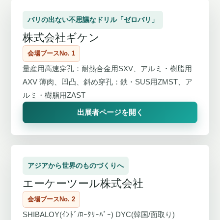
バリの出ない不思議なドリル「ゼロバリ」
株式会社ギケン
会場ブースNo. 1
量産用高速穿孔：耐熱合金用SXV、アルミ・樹脂用
AXV 薄肉、凹凸、斜め穿孔：鉄・SUS用ZMST、ア
ルミ・樹脂用ZAST
出展者ページを開く
アジアから世界のものづくりへ
エーケーツール株式会社
会場ブースNo. 2
SHIBALOY(ｲﾝﾄﾞ/ﾛｰﾀﾘｰﾊﾞｰ) DYC(韓国/面取り)