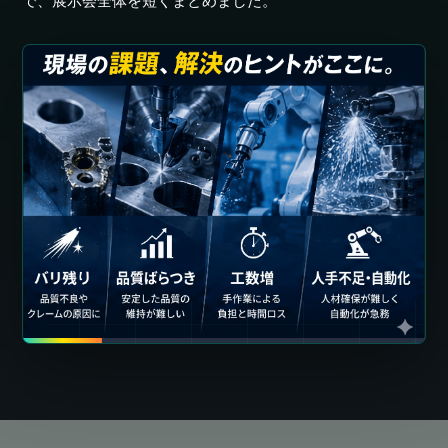
で、展示会全体を短くまとめました。
藤本工業㈱
TAFLINK
バリ取り男塾
藤本塾長
㈱スギノマシン
精密機器事業部
営業技術グループ
武藤グループ長