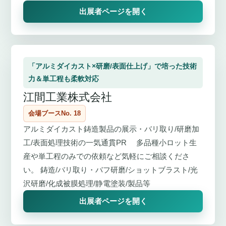
出展者ページを開く
「アルミダイカスト×研磨/表面仕上げ」で培った技術
力＆単工程も柔軟対応
江間工業株式会社
会場ブースNo. 18
アルミダイカスト鋳造製品の展示・バリ取り/研磨加
工/表面処理技術の一気通貫PR 多品種小ロット生
産や単工程のみでの依頼など気軽にご相談くださ
い。 鋳造/バリ取り・バフ研磨/ショットブラスト/光
沢研磨/化成被膜処理/静電塗装/製品等
出展者ページを開く