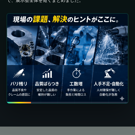
で、展示会全体を短くまとめました。
藤本工業㈱
TAFLINK
バリ取り男塾
藤本塾長
㈱スギノマシン
精密機器事業部
営業技術グループ
武藤グループ長