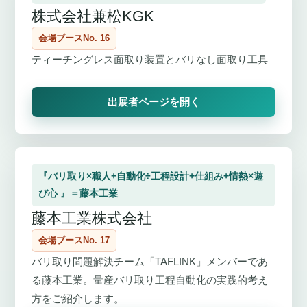
株式会社兼松KGK
会場ブースNo. 16
ティーチングレス面取り装置とバリなし面取り工具
出展者ページを開く
『バリ取り×職人+自動化÷工程設計+仕組み+情熱×遊
び心 』＝藤本工業
藤本工業株式会社
会場ブースNo. 17
バリ取り問題解決チーム「TAFLINK」メンバーであ
る藤本工業。量産バリ取り工程自動化の実践的考え
方をご紹介します。