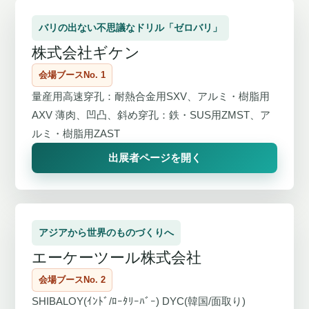
バリの出ない不思議なドリル「ゼロバリ」
株式会社ギケン
会場ブースNo. 1
量産用高速穿孔：耐熱合金用SXV、アルミ・樹脂用
AXV 薄肉、凹凸、斜め穿孔：鉄・SUS用ZMST、ア
ルミ・樹脂用ZAST
出展者ページを開く
アジアから世界のものづくりへ
エーケーツール株式会社
会場ブースNo. 2
SHIBALOY(ｲﾝﾄﾞ/ﾛｰﾀﾘｰﾊﾞｰ) DYC(韓国/面取り)