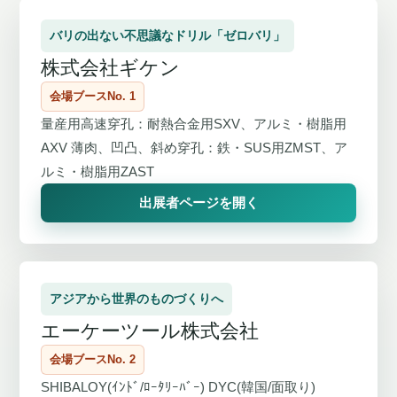
バリの出ない不思議なドリル「ゼロバリ」
株式会社ギケン
会場ブースNo. 1
量産用高速穿孔：耐熱合金用SXV、アルミ・樹脂用
AXV 薄肉、凹凸、斜め穿孔：鉄・SUS用ZMST、ア
ルミ・樹脂用ZAST
出展者ページを開く
アジアから世界のものづくりへ
エーケーツール株式会社
会場ブースNo. 2
SHIBALOY(ｲﾝﾄﾞ/ﾛｰﾀﾘｰﾊﾞｰ) DYC(韓国/面取り)