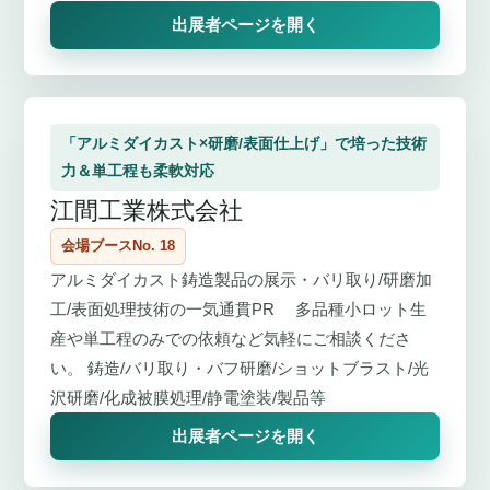
出展者ページを開く
「アルミダイカスト×研磨/表面仕上げ」で培った技術
力＆単工程も柔軟対応
江間工業株式会社
会場ブースNo. 18
アルミダイカスト鋳造製品の展示・バリ取り/研磨加
工/表面処理技術の一気通貫PR 多品種小ロット生
産や単工程のみでの依頼など気軽にご相談くださ
い。 鋳造/バリ取り・バフ研磨/ショットブラスト/光
沢研磨/化成被膜処理/静電塗装/製品等
出展者ページを開く