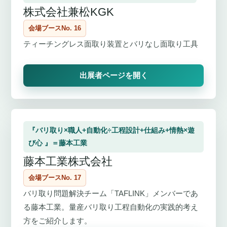
株式会社兼松KGK
会場ブースNo. 16
ティーチングレス面取り装置とバリなし面取り工具
出展者ページを開く
『バリ取り×職人+自動化÷工程設計+仕組み+情熱×遊
び心 』＝藤本工業
藤本工業株式会社
会場ブースNo. 17
バリ取り問題解決チーム「TAFLINK」メンバーであ
る藤本工業。量産バリ取り工程自動化の実践的考え
方をご紹介します。