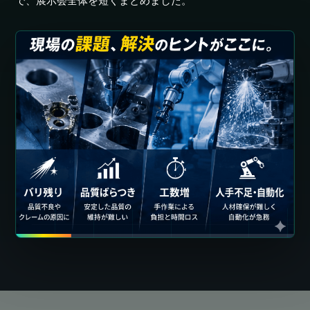
で、展示会全体を短くまとめました。
藤本工業㈱
TAFLINK
バリ取り男塾
藤本塾長
㈱スギノマシン
精密機器事業部
営業技術グループ
武藤グループ長